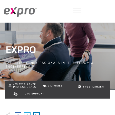
EXPRO
EXCELLENTE PROFESSIONALS IN IT, TELECOM &
ENGINEERING
+65 EXCELLENTE
3 DIVISIES
4 VESTIGINGEN
PROFESSIONALS
24/7 SUPPORT