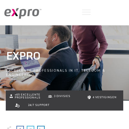
EXPRO
EXCELLENTE PROFESSIONALS IN IT, TELECOM &
ENGINEERING
+65 EXCELLENTE
3 DIVISIES
4 VESTIGINGEN
PROFESSIONALS
24/7 SUPPORT