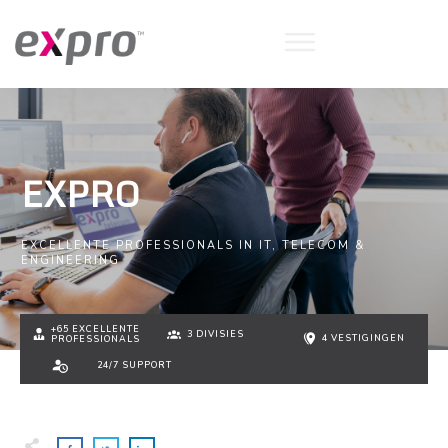
EXPRO
EXCELLENTE PROFESSIONALS IN IT, TELECOM &
ENGINEERING
+65 EXCELLENTE
3 DIVISIES
4 VESTIGINGEN
PROFESSIONALS
24/7 SUPPORT