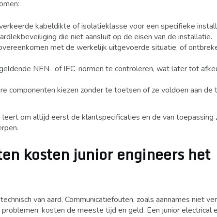
komen:
erkeerde kabeldikte of isolatieklasse voor een specifieke install
ardlekbeveiliging die niet aansluit op de eisen van de installatie.
overeenkomen met de werkelijk uitgevoerde situatie, of ontbre
eldende NEN- of IEC-normen te controleren, wat later tot afke
 componenten kiezen zonder te toetsen of ze voldoen aan de 
e leert om altijd eerst de klantspecificaties en de van toepassing 
erpen.
n kosten junior engineers het
technisch van aard. Communicatiefouten, zoals aannames niet veri
 problemen, kosten de meeste tijd en geld. Een junior electrical 