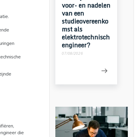
voor- en nadelen
van een
atie.
studieovereenko
mst als
kende
elektrotechnisch
uringen
engineer?
07/08/2026
technische
zijnde
fiëren,
engineer die