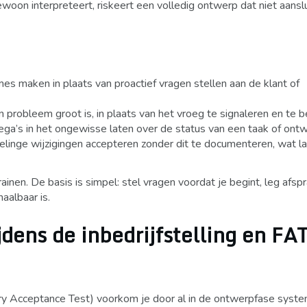
ewoon interpreteert, riskeert een volledig ontwerp dat niet aansl
s maken in plaats van proactief vragen stellen aan de klant of
probleem groot is, in plaats van het vroeg te signaleren en te 
ega’s in het ongewisse laten over de status van een taak of ontw
inge wijzigingen accepteren zonder dit te documenteren, wat lat
inen. De basis is simpel: stel vragen voordat je begint, leg afsp
haalbaar is.
dens de inbedrijfstelling en FA
tory Acceptance Test) voorkom je door al in de ontwerpfase syste