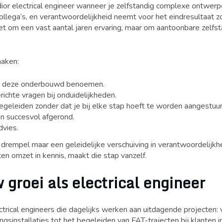
dior electrical engineer wanneer je zelfstandig complexe ontwerp
ollega’s, en verantwoordelijkheid neemt voor het eindresultaat z
et om een vast aantal jaren ervaring, maar om aantoonbare zelfs
maken:
unt deze onderbouwd benoemen.
richte vragen bij onduidelijkheden.
begeleiden zonder dat je bij elke stap hoeft te worden aangestuur
en succesvol afgerond.
dvies.
 drempel maar een geleidelijke verschuiving in verantwoordelijkh
ten omzet in kennis, maakt die stap vanzelf.
groei als electrical engineer
rical engineers die dagelijks werken aan uitdagende projecten: 
sinstallaties tot het begeleiden van FAT-trajecten bij klanten i