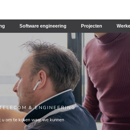
ing
Software engineering
Projecten
Werke
 TELECOM & ENGINEERING
 u om te kijken waar we kunnen