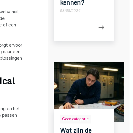
kennen?
wd vanuit
08/08/2026
nde
e of een
orgt ervoor
g naar een
oplossingen
ical
ing en het
ze passen
Geen categorie
Wat zijn de