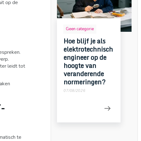
uit op de
Geen categorie
Hoe blijf je als
elektrotechnisch
bespreken.
engineer op de
erp.
hoogte van
er leidt tot
veranderende
normeringen?
raken
07/08/2026
T-
matisch te