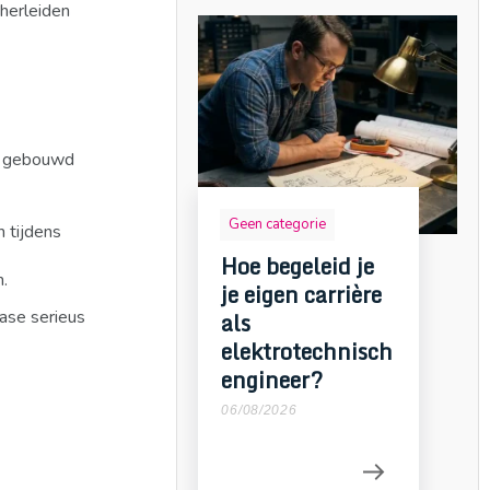
 herleiden
er gebouwd
Geen categorie
n tijdens
Hoe begeleid je
n.
je eigen carrière
fase serieus
als
elektrotechnisch
engineer?
06/08/2026