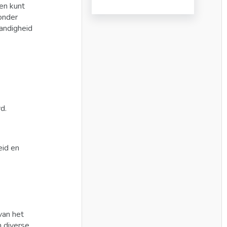
en kunt
onder
tandigheid
d.
eid en
van het
n diverse