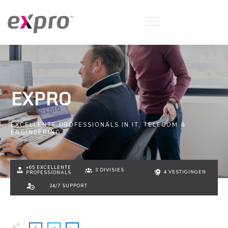
EXPRO
EXCELLENTE PROFESSIONALS IN IT, TELECOM &
ENGINEERING
+65 EXCELLENTE
3 DIVISIES
4 VESTIGINGEN
PROFESSIONALS
24/7 SUPPORT