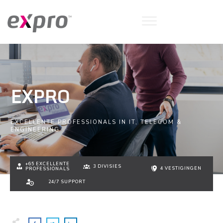
EXPRO
EXCELLENTE PROFESSIONALS IN IT, TELECOM &
ENGINEERING
+65 EXCELLENTE
3 DIVISIES
4 VESTIGINGEN
PROFESSIONALS
24/7 SUPPORT