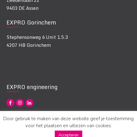
9403 DE Assen
EXPRO Gorinchem
Stephensonweg 6 Unit 1.5.3
4207 HB Gorinchem
EXPRO engineering
Door gebruik te maken van deze website geef je toestemming
voor het plaatsen en uitlezen van cookies.
Accepteren
©
2026
EXPRO
|
Disclaimer
|
Privacy Statement EXPRO