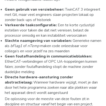
Geen gebruik van versiebeheer:
TwinCAT 3 integreert
met Git, maar veel engineers slaan projecten lokaal op
zonder back-ups of historiek
Verkeerde taakconfiguratie:
Een te korte cyclustijd
instellen voor taken die dat niet vereisen, belast de
processor onnodig en kan instabiliteit veroorzaken
Slechte naamgeving van variabelen:
Generieke namen
als
bFlag1
of
nTemp
maken code onleesbaar voor
collega’s en voor jezelf na zes maanden
Geen foutafhandeling in communicatieblokken:
EtherCAT-verbindingen of OPC UA-koppelingen kunnen
falen; zonder foutafhandeling stopt de machine zonder
duidelijke melding
Directe hardware-aansturing zonder
abstractielaag:
Wanneer hardware wijzigt, moet je dan
door het hele programma zoeken naar alle plekken waar
het apparaat direct wordt aangestuurd
De oplossing voor de meeste van deze fouten zit in
discipline en structuur vanaf het begin van een project.