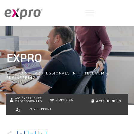
EXPRO
EXCELLENTE PROFESSIONALS IN IT, TELECOM &
ENGINEERING
+65 EXCELLENTE
3 DIVISIES
4 VESTIGINGEN
PROFESSIONALS
24/7 SUPPORT