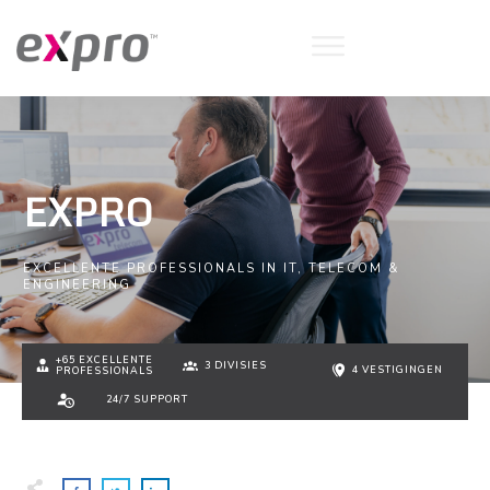
EXPRO
EXCELLENTE PROFESSIONALS IN IT, TELECOM &
ENGINEERING
+65 EXCELLENTE
3 DIVISIES
4 VESTIGINGEN
PROFESSIONALS
24/7 SUPPORT