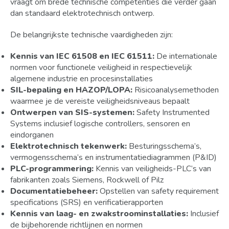
vraagt om brede technische competenties die verder gaan
dan standaard elektrotechnisch ontwerp.
De belangrijkste technische vaardigheden zijn:
Kennis van IEC 61508 en IEC 61511:
De internationale
normen voor functionele veiligheid in respectievelijk
algemene industrie en procesinstallaties
SIL-bepaling en HAZOP/LOPA:
Risicoanalysemethoden
waarmee je de vereiste veiligheidsniveaus bepaalt
Ontwerpen van SIS-systemen:
Safety Instrumented
Systems inclusief logische controllers, sensoren en
eindorganen
Elektrotechnisch tekenwerk:
Besturingsschema’s,
vermogensschema’s en instrumentatiediagrammen (P&ID)
PLC-programmering:
Kennis van veiligheids-PLC’s van
fabrikanten zoals Siemens, Rockwell of Pilz
Documentatiebeheer:
Opstellen van safety requirement
specifications (SRS) en verificatierapporten
Kennis van laag- en zwakstroominstallaties:
Inclusief
de bijbehorende richtlijnen en normen