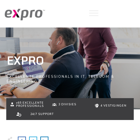
EXPRO
EXCELLENTE PROFESSIONALS IN IT, TELECOM &
ENGINEERING
+65 EXCELLENTE
3 DIVISIES
4 VESTIGINGEN
PROFESSIONALS
24/7 SUPPORT