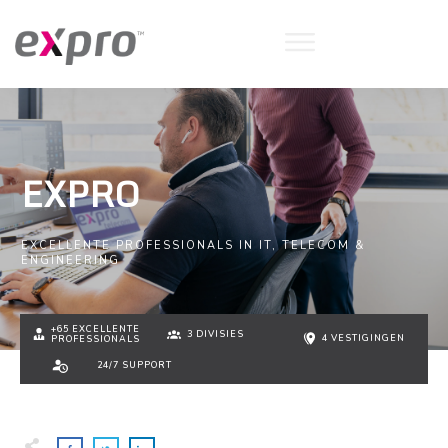
EXPRO
EXCELLENTE PROFESSIONALS IN IT, TELECOM &
ENGINEERING
+65 EXCELLENTE
3 DIVISIES
4 VESTIGINGEN
PROFESSIONALS
24/7 SUPPORT