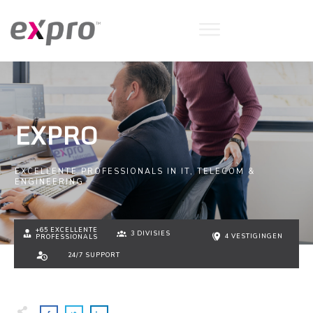
EXPRO
EXCELLENTE PROFESSIONALS IN IT, TELECOM &
ENGINEERING
+65 EXCELLENTE
3 DIVISIES
4 VESTIGINGEN
PROFESSIONALS
24/7 SUPPORT