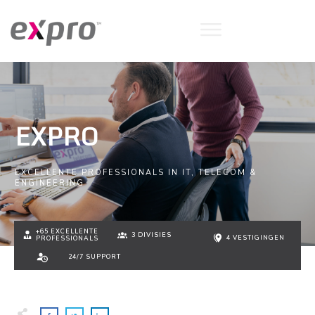
EXPRO
EXCELLENTE PROFESSIONALS IN IT, TELECOM &
ENGINEERING
+65 EXCELLENTE
3 DIVISIES
4 VESTIGINGEN
PROFESSIONALS
24/7 SUPPORT