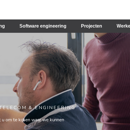
ing
Software engineering
Projecten
Werke
 TELECOM & ENGINEERING
 u om te kijken waar we kunnen