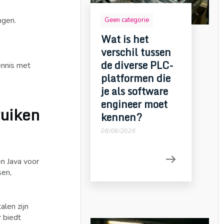
ngen.
Geen categorie
Wat is het
verschil tussen
de diverse PLC-
ennis met
platformen die
je als software
engineer moet
uiken
kennen?
08/08/2026
n Java voor
sen,
len zijn
 biedt