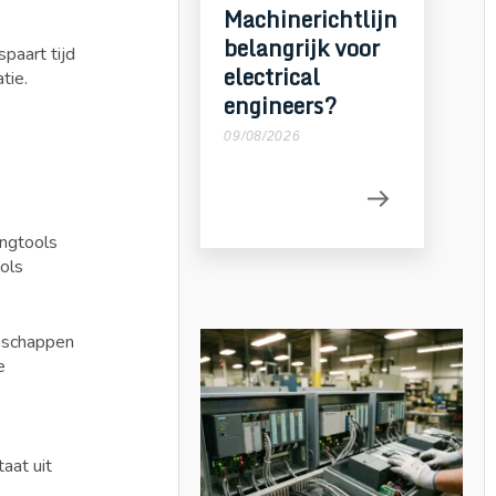
Machinerichtlijn
belangrijk voor
paart tijd
electrical
tie.
engineers?
09/08/2026
ingtools
ols
nschappen
e
aat uit