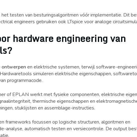
het testen van besturingsalgoritmen vóór implementatie. Dit bes
ctrical engineers gebruiken ook LTspice voor analoge circuitsimula
oor hardware engineering van
ls?
e ontwerpen
en elektrische systemen, terwijl software-engineer
. Hardwaretools simuleren elektrische eigenschappen, softwareto
 van programmacode.
ner of EPLAN werkt met fysieke componenten, elektrische eige
ignaalintegriteit, thermische eigenschappen en elektromagnetisch
ningen, stuklijsten en assemblage-instructies.
en frameworks focussen op logische structuren, algoritmen en
de-analyse, automatisch testen en versiecontrole. De output best
atie.