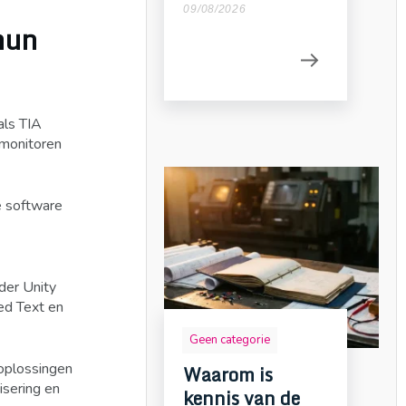
09/08/2026
hun
als TIA
 monitoren
e software
der Unity
ed Text en
Geen categorie
oplossingen
Waarom is
isering en
kennis van de