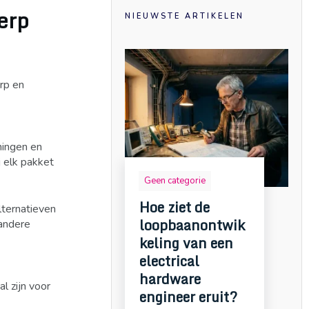
erp
NIEUWSTE ARTIKELEN
rp en
ningen en
 elk pakket
Geen categorie
Hoe ziet de
lternatieven
loopbaanontwik
 andere
keling van een
electrical
hardware
l zijn voor
engineer eruit?