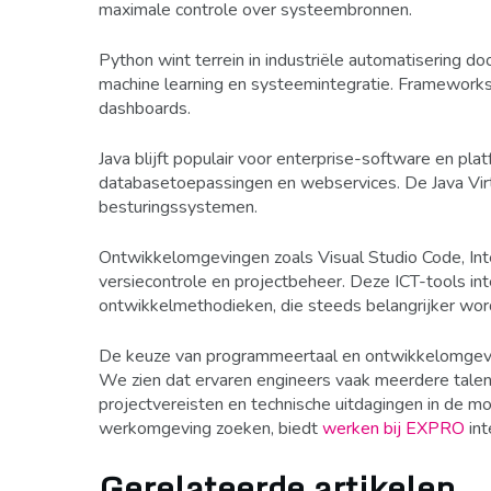
maximale controle over systeembronnen.
Python wint terrein in industriële automatisering do
machine learning en systeemintegratie. Framewor
dashboards.
Java blijft populair voor enterprise-software en p
databasetoepassingen en webservices. De Java Virtu
besturingssystemen.
Ontwikkelomgevingen zoals Visual Studio Code, Inte
versiecontrole en projectbeheer. Deze ICT-tools i
ontwikkelmethodieken, die steeds belangrijker word
De keuze van programmeertaal en ontwikkelomgeving 
We zien dat ervaren engineers vaak meerdere talen
projectvereisten en technische uitdagingen in de m
werkomgeving zoeken, biedt
werken bij EXPRO
int
Gerelateerde artikelen