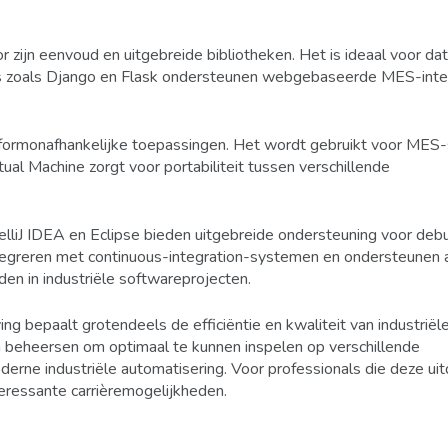
or zijn eenvoud en uitgebreide bibliotheken. Het is ideaal voor da
ks zoals Django en Flask ondersteunen webgebaseerde MES-inte
latformonafhankelijke toepassingen. Het wordt gebruikt voor MES
al Machine zorgt voor portabiliteit tussen verschillende
lliJ IDEA en Eclipse bieden uitgebreide ondersteuning voor deb
ntegreren met continuous-integration-systemen en ondersteunen 
en in industriële softwareprojecten.
bepaalt grotendeels de efficiëntie en kwaliteit van industriël
 beheersen om optimaal te kunnen inspelen op verschillende
oderne industriële automatisering. Voor professionals die deze u
eressante carrièremogelijkheden.