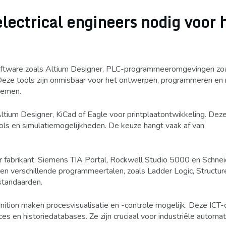
ectrical engineers nodig voor 
oftware zoals Altium Designer, PLC-programmeeromgevingen zo
eze tools zijn onmisbaar voor het ontwerpen, programmeren en
temen.
Altium Designer, KiCad of Eagle voor printplaatontwikkeling. Dez
ols en simulatiemogelijkheden. De keuze hangt vaak af van
 fabrikant. Siemens TIA Portal, Rockwell Studio 5000 en Schnei
en verschillende programmeertalen, zoals Ladder Logic, Structur
standaarden.
on maken procesvisualisatie en -controle mogelijk. Deze ICT-
ces en historiedatabases. Ze zijn cruciaal voor industriële automat