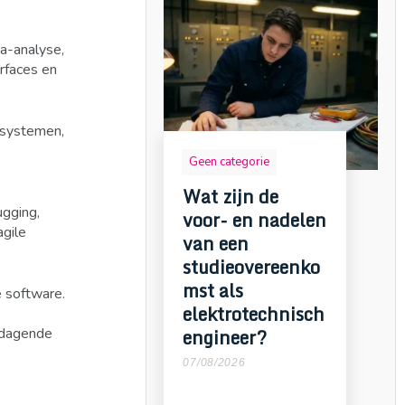
ta-analyse,
rfaces en
-systemen,
Geen categorie
Wat zijn de
ugging,
voor- en nadelen
agile
van een
studieovereenko
mst als
e software.
elektrotechnisch
engineer?
itdagende
07/08/2026