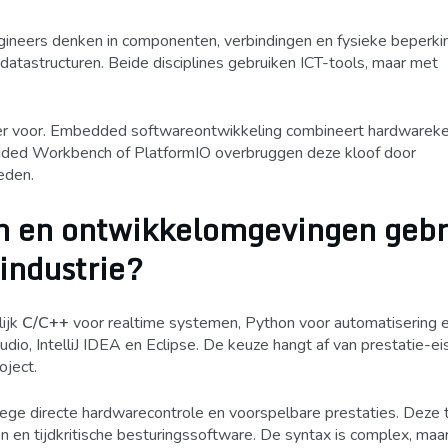
ineers denken in componenten, verbindingen en fysieke beperki
datastructuren. Beide disciplines gebruiken ICT-tools, maar met
ker voor. Embedded softwareontwikkeling combineert hardwarek
dded Workbench of PlatformIO overbruggen deze kloof door
eden.
 en ontwikkelomgevingen gebr
industrie?
lijk
C/C++
voor realtime systemen, Python voor automatisering e
tudio, IntelliJ IDEA en Eclipse. De keuze hangt af van prestatie-ei
oject.
ge directe hardwarecontrole en voorspelbare prestaties. Deze ta
n tijdkritische besturingssoftware. De syntax is complex, maar