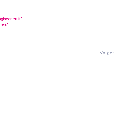
gineer eruit?
men?
Volge