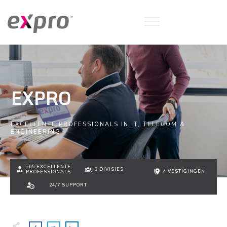
EXPRO
EXCELLENTE PROFESSIONALS IN IT, TELECOM &
ENGINEERING
+65 EXCELLENTE
3 DIVISIES
4 VESTIGINGEN
PROFESSIONALS
24/7 SUPPORT