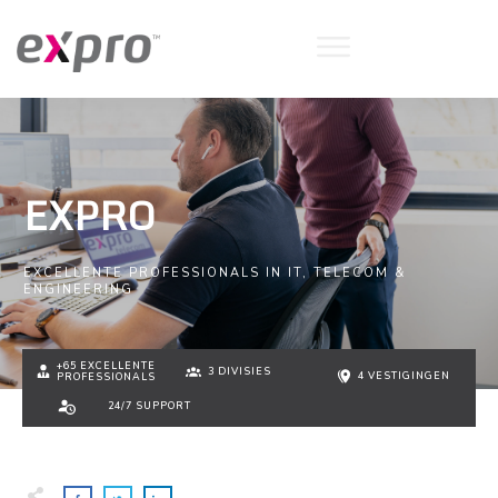
EXPRO
EXCELLENTE PROFESSIONALS IN IT, TELECOM &
ENGINEERING
+65 EXCELLENTE
3 DIVISIES
4 VESTIGINGEN
PROFESSIONALS
24/7 SUPPORT