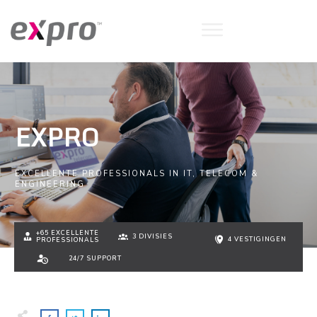
EXPRO
EXCELLENTE PROFESSIONALS IN IT, TELECOM &
ENGINEERING
+65 EXCELLENTE
3 DIVISIES
4 VESTIGINGEN
PROFESSIONALS
24/7 SUPPORT