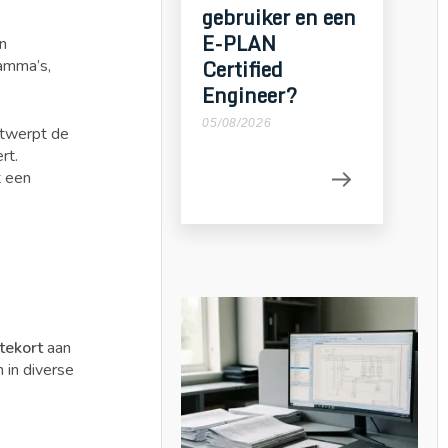
gebruiker en een
E-PLAN
n
Certified
amma’s,
Engineer?
05/08/2026
ntwerpt de
rt.
t een
tekort
aan
 in diverse