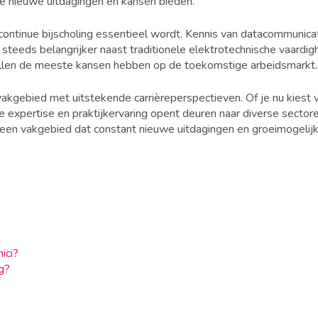
e nieuwe uitdagingen en kansen bieden.
continue bijscholing essentieel wordt. Kennis van datacommunicat
teeds belangrijker naast traditionele elektrotechnische vaardi
ullen de meeste kansen hebben op de toekomstige arbeidsmarkt.
vakgebied met uitstekende carrièreperspectieven. Of je nu kiest 
e expertise en praktijkervaring opent deuren naar diverse sector
 een vakgebied dat constant nieuwe uitdagingen en groeimogeli
ici?
ng?