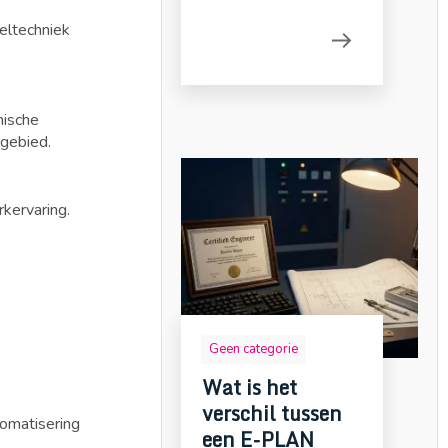
eltechniek
nische
kgebied.
rkervaring.
Geen categorie
Wat is het
verschil tussen
tomatisering
een E-PLAN