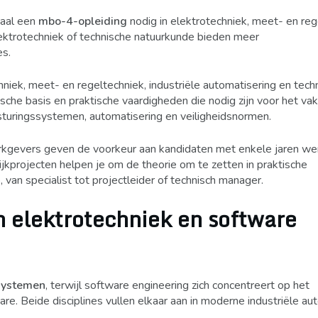
maal een
mbo-4-opleiding
nodig in elektrotechniek, meet- en reg
lektrotechniek of technische natuurkunde bieden meer
es.
hniek, meet- en regeltechniek, industriële automatisering en tech
sche basis en praktische vaardigheden die nodig zijn voor het va
 besturingssystemen, automatisering en veiligheidsnormen.
 werkgevers geven de voorkeur aan kandidaten met enkele jaren we
ijkprojecten helpen je om de theorie om te zetten in praktische
van specialist tot projectleider of technisch manager.
en elektrotechniek en software
systemen
, terwijl software engineering zich concentreert op het
. Beide disciplines vullen elkaar aan in moderne industriële au