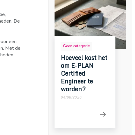
ie,
gheden. De
voor een
Geen categorie
en. Met de
jkheden
Hoeveel kost het
om E-PLAN
Certified
Engineer te
worden?
04/08/2026