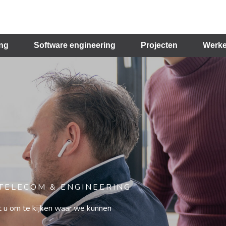
ing
Software engineering
Projecten
Werke
 TELECOM & ENGINEERING
 u om te kijken waar we kunnen