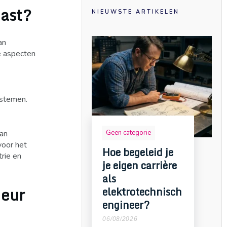
past?
NIEUWSTE ARTIKELEN
an
e aspecten
ystemen.
aan
Geen categorie
voor het
Hoe begeleid je
rie en
je eigen carrière
als
ieur
elektrotechnisch
engineer?
06/08/2026