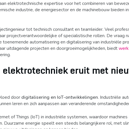
an elektrotechnische expertise voor het combineren van bewez
mische industrie, de energiesector en de machinebouw bieden i
jectingenieur tot technisch consultant en teamleider. Veel profes
ar projectverantwoordelijke of specialistische rollen. De vraag n
de toenemende automatisering en digitalisering van industriële pr
 naar uitdagende projecten en doorgroeimogelijkheden, biedt
werke
ering.
 elektrotechniek eruit met nie
vloed door
digitalisering en IoT-ontwikkelingen
. Industriële au
 kunnen leren en zich aanpassen aan veranderende omstandighede
ternet of Things (IoT) in industriële systemen, waardoor machines
. Duurzame energie speelt een steeds belangrijkere rol, met sl